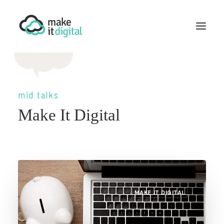
QUEM SOMOS
WORDPRESS
DESENVOLVIMENTO
mid talks
MARKETING DIGITAL
Make It Digital
MID TALKS
CONTACTE-NOS
MAKE IT DIGITAL