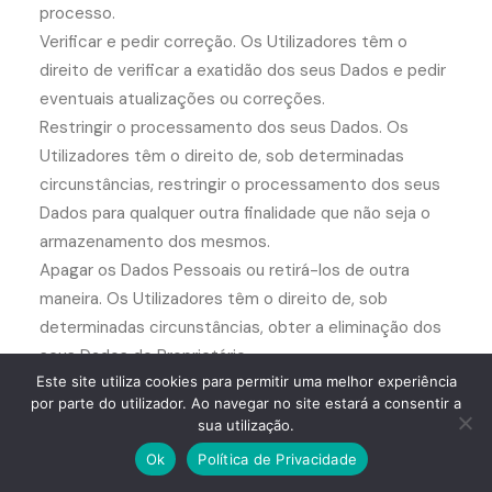
processo.
Verificar e pedir correção. Os Utilizadores têm o
direito de verificar a exatidão dos seus Dados e pedir
eventuais atualizações ou correções.
Restringir o processamento dos seus Dados. Os
Utilizadores têm o direito de, sob determinadas
circunstâncias, restringir o processamento dos seus
Dados para qualquer outra finalidade que não seja o
armazenamento dos mesmos.
Apagar os Dados Pessoais ou retirá-los de outra
maneira. Os Utilizadores têm o direito de, sob
determinadas circunstâncias, obter a eliminação dos
seus Dados do Proprietário.
Este site utiliza cookies para permitir uma melhor experiência
Receber os seus Dados e ter os mesmos que foram
por parte do utilizador. Ao navegar no site estará a consentir a
transferidos para outro controlador. Os Utilizadores
sua utilização.
têm o direito de receber os seus Dados num formato
Ok
Política de Privacidade
estruturado, utilizado comumente e apto a ser lido