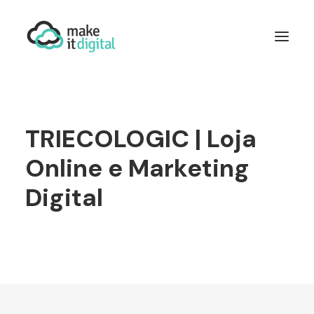
QUEM SOMOS
WORDPRESS
TRIECOLOGIC | Loja
DESENVOLVIMENTO
MARKETING DIGITAL
Online e Marketing
MID TALKS
Digital
CONTACTE-NOS